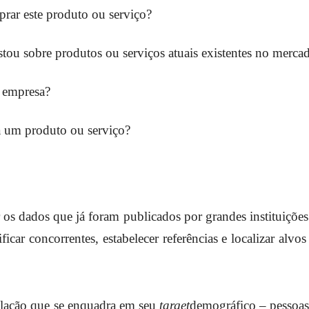
prar este produto ou serviço?
tou sobre produtos ou serviços atuais existentes no merca
a empresa?
a um produto ou serviço?
ar os dados que já foram publicados por grandes instituiç
car concorrentes, estabelecer referências e localizar alvos
ulação que se enquadra em seu
target
demográfico – pessoas