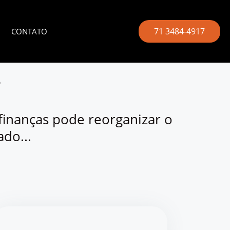
71 3484-4917
CONTATO
?
finanças pode reorganizar o
do...