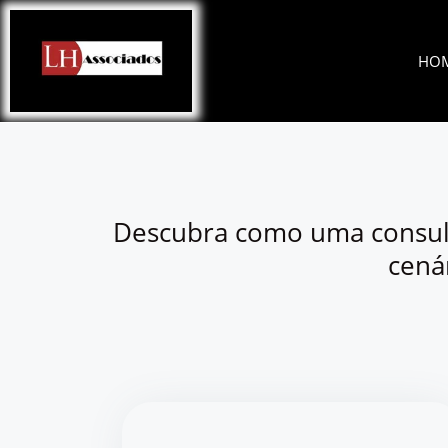
Ir
para
HO
o
conteúdo
Descubra como uma consulto
cená