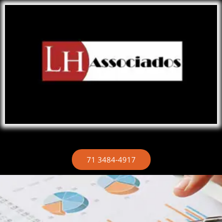
Ir
para
o
conteúdo
71 3484-4917